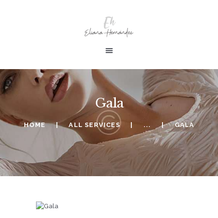
INICIO
ALQUILAR UN VESTIDO
ENCUENTRA UN VESTIDO
OCASIONES
Gala
GALERIA
CONTÁCTENOS
HOME
ALL SERVICES
...
GALA