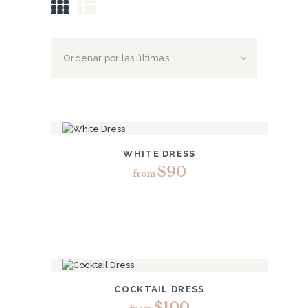
DETAILS
RENT A DRESS
WHITE DRESS
$
90
from
Este
producto
tiene
múltiples
variantes.
Las
opciones
se
DETAILS
RENT A DRESS
COCKTAIL DRESS
pueden
elegir
$
100