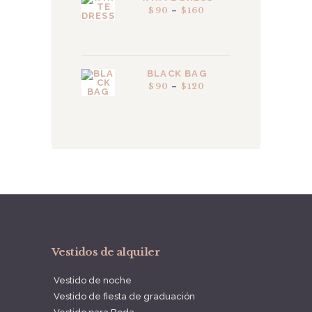
$
90
–
$
160
PRICE
RANGE:
$90
THROUGH
$160
BLACK BAG
$
90
–
$
120
PRICE
RANGE:
$90
THROUGH
$120
Vestidos de alquiler
Vestido de noche
Vestido de fiesta de graduación