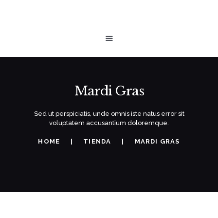
INICIO
ALQUILAR UN VESTIDO
ENCUENTRA UN VESTIDO
OCASIONES
Mardi Gras
GALERIA
Sed ut perspiciatis, unde omnis iste natus error sit
CONTÁCTENOS
voluptatem accusantium doloremque.
HOME
TIENDA
MARDI GRAS