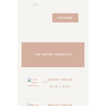
Precio
máximo
FILTRAR
TOP RATED PRODUCTS
SKINNY DRESS
VALORA
$
100
–
$
150
PRICE
DO EN
5.00
DE 5
RANGE:
$100
THROUGH
$150
WHITE DRESS