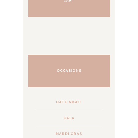
CART
de
producto
OCCASIONS
DATE NIGHT
GALA
MARDI GRAS